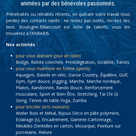
animées par des bénévoles passionnés.
Préretraités ou retraités récents, en quittant votre travail vous
perdez des contacts variés ; ne restez pas isolés, recréez des
liens. Boulogne-Billancourt est riche de talents, vous les
trouverez à l’ANRABB.
Nos activités :
pour vous distraire
(jeux de table)
Bridge, Belote coinchée, Prestidigitation, Scrabble, Tarots
pour vous maintenir en forme
(sports)
Aquagym, Balade en vélo, Danse Country, Équilibre, Golf,
Gym, Gym douce, Jogging, Marche, Marche nordique,
Pilates, Randonnée, Rando douce, Renforcement
musculaire, Sport et Bien-Être, Stretching, Tai Chi Qi
Gong, Tennis de table,Yoga, Zumba
pour bricoler
(arts manuels)
Atelier Bois et Métal, Bijoux-Déco en pâte polymère,
Eclairage (s), Encadrement, Gainerie-Cartonnage,
Meubles-Dentelles en carton, Mosaïque, Peinture sur
porcelaine, Reliure